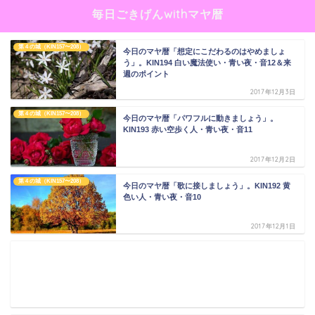
毎日ごきげんwithマヤ暦
第４の城（KIN157〜208）
今日のマヤ暦「想定にこだわるのはやめましょ
う」。KIN194 白い魔法使い・青い夜・音12＆来
週のポイント
2017年12月3日
第４の城（KIN157〜208）
今日のマヤ暦「パワフルに動きましょう」。
KIN193 赤い空歩く人・青い夜・音11
2017年12月2日
第４の城（KIN157〜208）
今日のマヤ暦「歌に接しましょう」。KIN192 黄
色い人・青い夜・音10
2017年12月1日