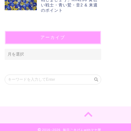
い戦士・青い鷲・音2 & 来週
のポイント
アーカイブ
2016–2026 毎日ごきげんwithマヤ暦