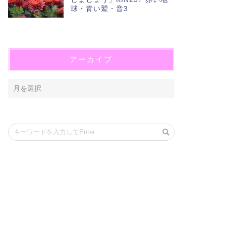
球・青い鷲・音3
アーカイブ