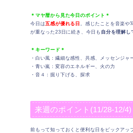
＊マヤ暦から見た今日のポイント＊
今日は
五感が優れる日
。感じたことを音楽や
が重なった23日に続き、今日も
自分を理解し
＊キーワード＊
・白い風：繊細な感性、共感、メッセンジャ
・青い嵐：変容のエネルギー、火の力
・音４：掘り下げる、探求
来週のポイント(11/28-12/4)
前もって知っておくと便利な日をピックアッ