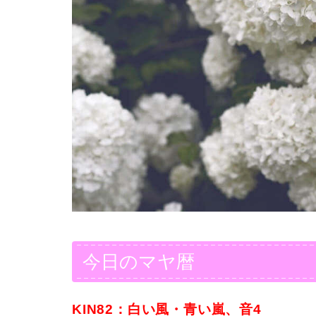
今日のマヤ暦
KIN82：白い風・青い嵐、音4