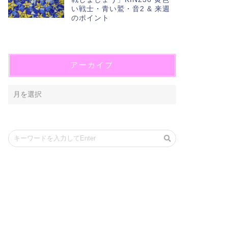
い戦士・青い鷲・音2 & 来週
のポイント
アーカイブ