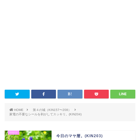
HOME
第４の城（KIN157〜208）
家電の不要なシールを剥がしてスッキリ。(KIN204)
今日のマヤ暦。(KIN203)