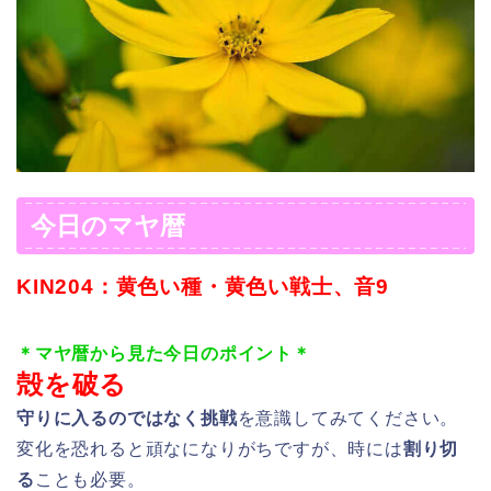
今日のマヤ暦
KIN204：黄色い種・黄色い戦士、音9
＊マヤ暦から見た今日のポイント＊
殻を破る
守りに入るのではなく挑戦
を意識してみてください。
変化を恐れると頑なになりがちですが、時には
割り切
る
ことも必要。