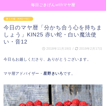
毎日ごきげんwithマヤ暦
第１の城（KIN1〜52）
今日のマヤ暦「分かち合う心を持ちま
しょう」KIN25 赤い蛇・白い魔法使
い・音12
2018年11月19日
/
2019年2月17日
今日もお越しくださり、ありがとうございます。
マヤ暦アドバイザー・
星野きいろ
です。