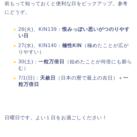
前もって知っておくと便利な日をピックアップ。参考
にどうぞ。
26(火)、KIN139：
恨みっぽい思いがつのりやす
い日
27(水)、KIN140：
極性KIN
（極めたことが広が
りやすい）
30(土)：
一粒万倍日
（始めたことが何倍にも膨ら
む）
7/1(日)：
天赦日
（日本の暦で最上の吉日）＋
一
粒万倍日
日曜日です。よい１日をお過ごしください！