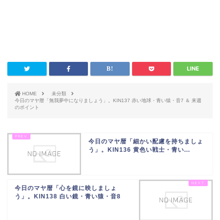
HOME
未分類
今日のマヤ暦「無我夢中になりましょう」。KIN137 赤い地球・青い猿・音7 ＆ 来週
のポイント
今日のマヤ暦「細かい配慮を持ちましょ
う」。KIN136 黄色い戦士・青い...
今日のマヤ暦「心を鏡に映しましょ
う」。KIN138 白い鏡・青い猿・音8