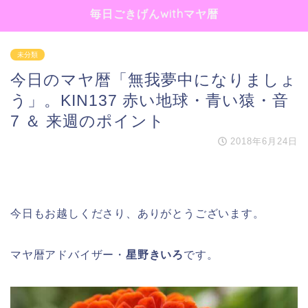
毎日ごきげんwithマヤ暦
未分類
今日のマヤ暦「無我夢中になりましょ
う」。KIN137 赤い地球・青い猿・音
7 ＆ 来週のポイント
2018年6月24日
今日もお越しくださり、ありがとうございます。
マヤ暦アドバイザー・
星野きいろ
です。