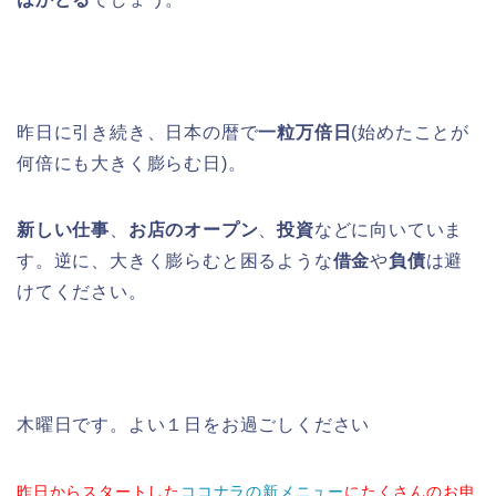
昨日に引き続き、日本の暦で
一粒万倍日
(始めたことが
何倍にも大きく膨らむ日)。
新しい仕事
、
お店のオープン
、
投資
などに向いていま
す。逆に、大きく膨らむと困るような
借金
や
負債
は避
けてください。
木曜日です。よい１日をお過ごしください
昨日からスタートした
ココナラの新メニュー
にたくさんのお申