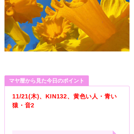
マヤ暦から見た今日のポイント
11/21(木)、KIN132、黄色い人・青い
猿・音2