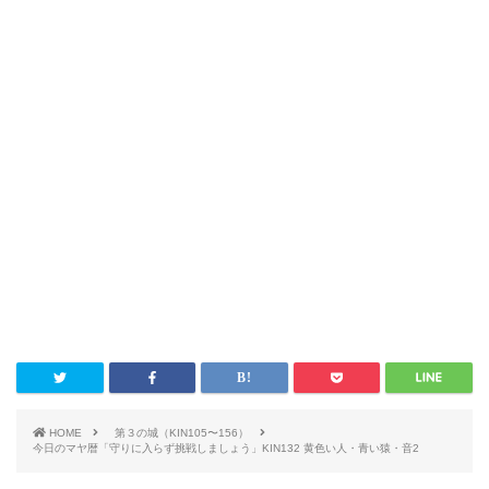
HOME
第３の城（KIN105〜156）
今日のマヤ暦「守りに入らず挑戦しましょう」KIN132 黄色い人・青い猿・音2