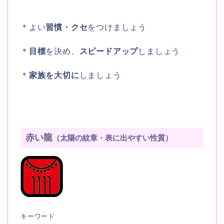
＊よい
習慣・クセ
をつけましょう
＊
目標
を決め、
スピードアップ
しましょう
＊
家族を大切に
しましょう
赤い龍
（太陽の紋章・表に出やすい性質）
キーワード