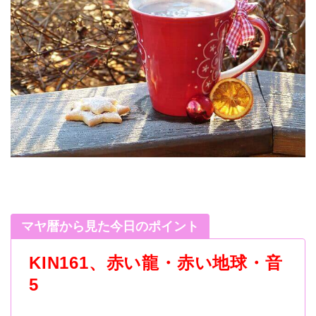
マヤ暦から見た今日のポイント
KIN161、赤い龍・赤い地球・音
5