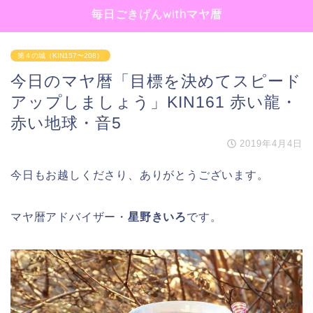
毎日ごきげんwithマヤ暦
第４の城（KIN157〜208）
今日のマヤ暦「目標を決めてスピード
アップしましょう」KIN161 赤い龍・
赤い地球・音5
2019年4月4日
今日もお越しくださり、ありがとうございます。
マヤ暦アドバイザー・
星野きいろ
です。