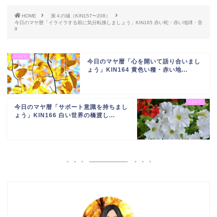
HOME
第４の城（KIN157〜208）
今日のマヤ暦「イライラする前に気分転換しましょう」KIN165 赤い蛇・赤い地球・音
9
今日のマヤ暦「心を開いて語り合いまし
ょう」KIN164 黄色い種・赤い地...
今日のマヤ暦「サポート意識を持ちまし
ょう」KIN166 白い世界の橋渡し...