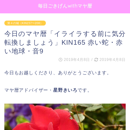
毎日ごきげんwithマヤ暦
第４の城（KIN157〜208）
今日のマヤ暦「イライラする前に気分
転換しましょう」KIN165 赤い蛇・赤
い地球・音9
2019年4月8日
/
2019年4月8日
今日もお越しくださり、ありがとうございます。
マヤ暦アドバイザー・
星野きいろ
です。