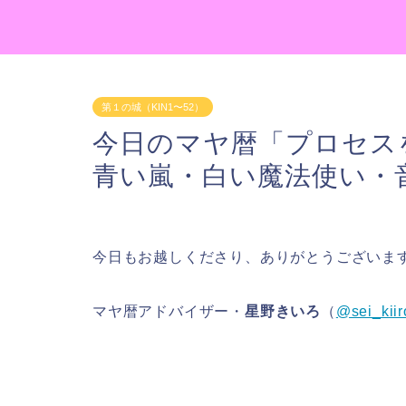
第１の城（KIN1〜52）
今日のマヤ暦「プロセスを
青い嵐・白い魔法使い・
今日もお越しくださり、ありがとうございま
マヤ暦アドバイザー・
星野きいろ
（
@sei_kiir