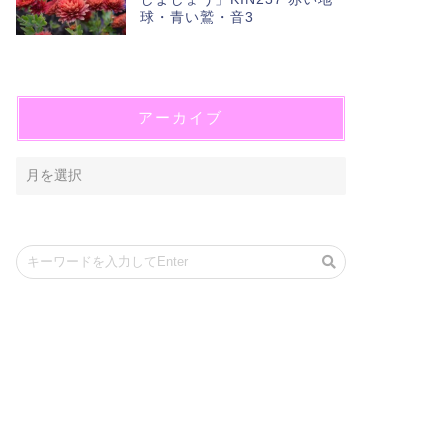
球・青い鷲・音3
アーカイブ