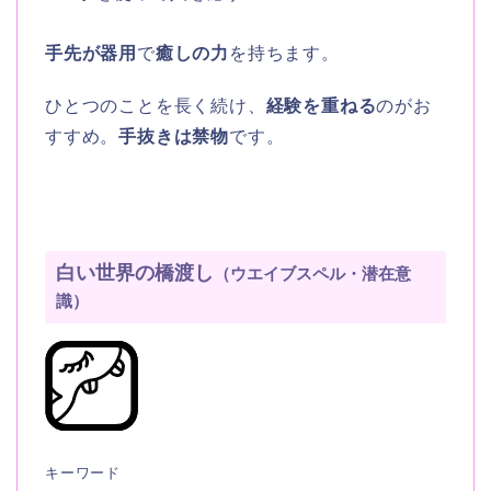
手先が器用
で
癒しの力
を持ちます。
ひとつのことを長く続け、
経験を重ねる
のがお
すすめ。
手抜きは禁物
です。
白い世界の橋渡し
（ウエイブスペル・潜在意
識）
キーワード