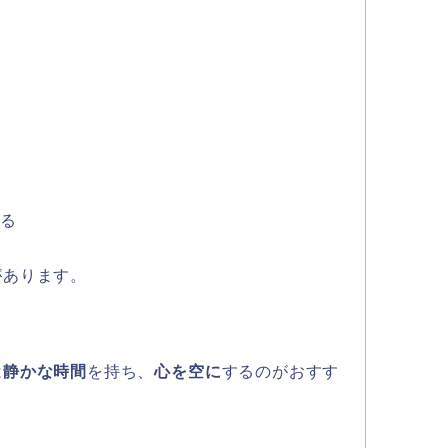
ける
があります。
は
静かな時間
を持ち、
心を空に
するのがおすす