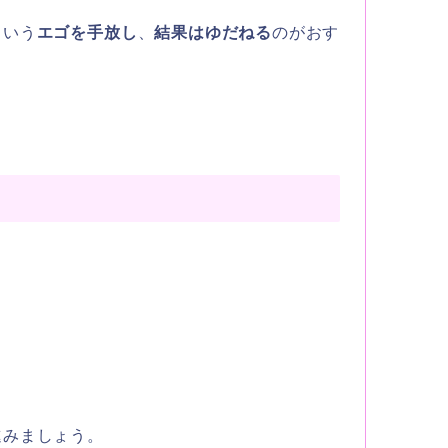
という
エゴを手放し
、
結果はゆだねる
のがおす
進みましょう。