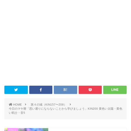
HOME
第４の城（KIN157〜208）
今日のマヤ暦「思い通りにならないことから学びましょう」KIN200 黄色い太陽・黄色
い戦士・音5