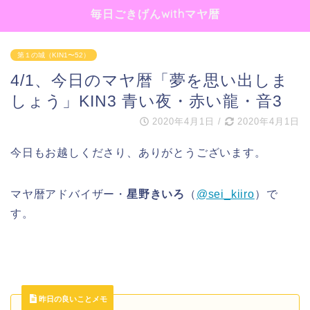
毎日ごきげんwithマヤ暦
第１の城（KIN1〜52）
4/1、今日のマヤ暦「夢を思い出しま
しょう」KIN3 青い夜・赤い龍・音3
2020年4月1日
/
2020年4月1日
今日もお越しくださり、ありがとうございます。
マヤ暦アドバイザー・
星野きいろ
（
@sei_kiiro
）で
す。
昨日の良いことメモ