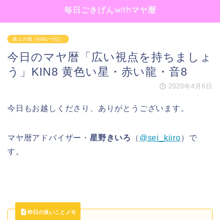
毎日ごきげんwithマヤ暦
第１の城（KIN1〜52）
今日のマヤ暦「広い視点を持ちましょ
う」KIN8 黄色い星・赤い龍・音8
2020年4月6日
今日もお越しくださり、ありがとうございます。
マヤ暦アドバイザー・
星野きいろ
（
@sei_kiiro
）で
す。
昨日の良いことメモ