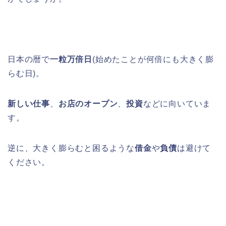
日本の暦で
一粒万倍日
(始めたことが何倍にも大きく膨
らむ日)。
新しい仕事
、
お店のオープン
、
投資
などに向いていま
す。
逆に、大きく膨らむと困るような
借金
や
負債
は避けて
ください。