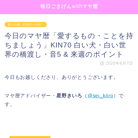
毎日ごきげんwithマヤ暦
第２の城（KIN53〜104）
今日のマヤ暦「愛するもの・ことを持
ちましょう」KIN70 白い犬・白い世
界の橋渡し・音5 & 来週のポイント
2020年6月7日
今日もお越しくださり、ありがとうございます。
マヤ暦アドバイザー・
星野きいろ
（
@sei_kiiro
）で
す。