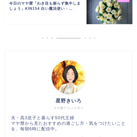
今日のマヤ暦「わき目も振らず集中しま
しょう」KIN154 白い魔法使い・...
星野きいろ
マヤ暦アドバイザー
夫・高3息子と暮らす50代主婦
マヤ暦から見たおすすめの過ごし方・気をつけたいこと
を、毎朝6時に配信中。