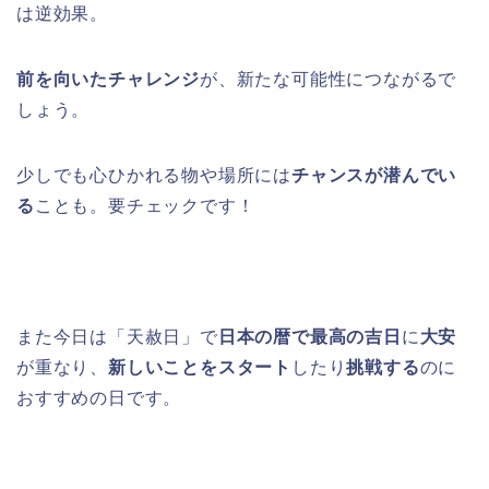
は逆効果。
前を向いたチャレンジ
が、新たな可能性につながるで
しょう。
少しでも心ひかれる物や場所には
チャンスが潜んでい
る
ことも。要チェックです！
また今日は「天赦日」で
日本の暦で最高の吉日
に
大安
が重なり、
新しいことをスタート
したり
挑戦する
のに
おすすめの日です。