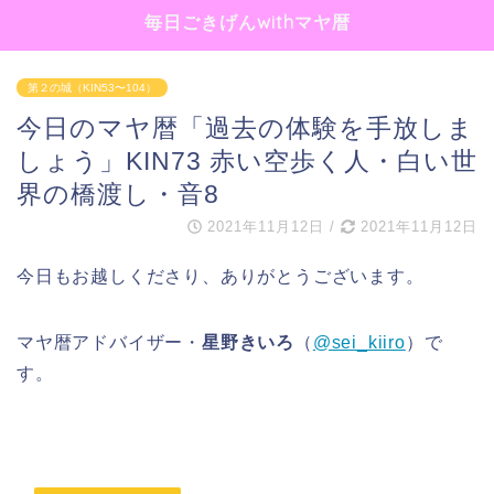
毎日ごきげんwithマヤ暦
第２の城（KIN53〜104）
今日のマヤ暦「過去の体験を手放しま
しょう」KIN73 赤い空歩く人・白い世
界の橋渡し・音8
2021年11月12日
/
2021年11月12日
今日もお越しくださり、ありがとうございます。
マヤ暦アドバイザー・
星野きいろ
（
@sei_kiiro
）で
す。