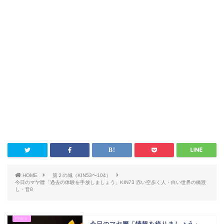
HOME
第２の城（KIN53〜104）
今日のマヤ暦「過去の体験を手放しましょう」KIN73 赤い空歩く人・白い世界の橋渡
し・音8
今日のマヤ暦「情報を絞りましょう」