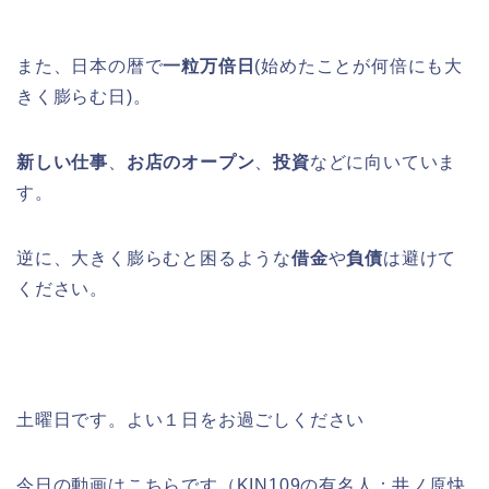
また、日本の暦で
一粒万倍日
(始めたことが何倍にも大
きく膨らむ日)。
新しい仕事
、
お店のオープン
、
投資
などに向いていま
す。
逆に、大きく膨らむと困るような
借金
や
負債
は避けて
ください。
土曜日です。よい１日をお過ごしください
今日の動画はこちらです（KIN109の有名人：井ノ原快