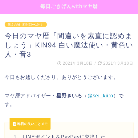
毎日ごきげんwithマヤ暦
第２の城（KIN53〜104）
今日のマヤ暦「間違いを素直に認めま
しょう」KIN94 白い魔法使い・黄色い
人・音3
2021年3月18日
/
2021年3月18日
今日もお越しくださり、ありがとうございます。
マヤ暦アドバイザー・
星野きいろ
（
@sei_kiiro
）で
す。
昨日の良いことメモ
１、LINEポイントをPayPayに交換した