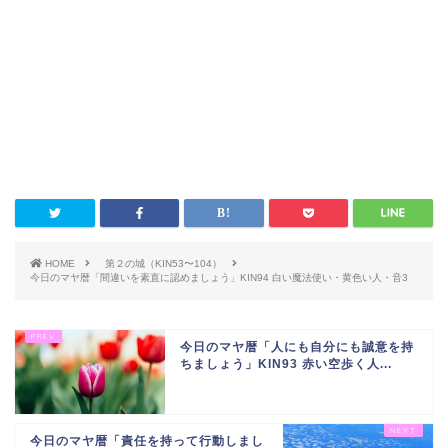
HOME
第２の城（KIN53〜104）
今日のマヤ暦「間違いを素直に認めましょう」KIN94 白い魔法使い・黄色い人・音3
今日のマヤ暦「人にも自分にも誠意を持
ちましょう」KIN93 赤い空歩く人...
今日のマヤ暦「責任を持って行動しまし