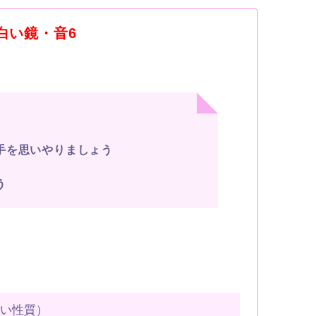
・白い鏡・音6
手を思いやりましょう
う
すい性質）