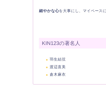
細やかな心
を大事にし、マイペース
KIN123の著名人
羽生結弦
渡辺直美
倉木麻衣