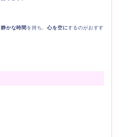
は
静かな時間
を持ち、
心を空に
するのがおすす