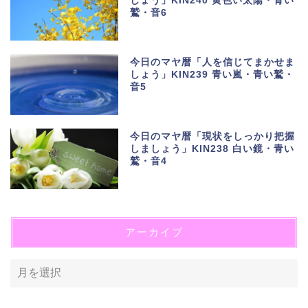
しょう」KIN240 黄色い太陽・青い
鷲・音6
今日のマヤ暦「人を信じてまかせま
しょう」KIN239 青い嵐・青い鷲・
音5
今日のマヤ暦「現状をしっかり把握
しましょう」KIN238 白い鏡・青い
鷲・音4
アーカイブ