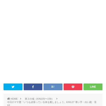
HOME
第３の城（KIN105〜156）
今日のマヤ暦「いつも頑張っている体を癒しましょう」KIN127 青い手・白い鏡・音
10