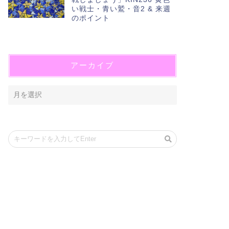
い戦士・青い鷲・音2 & 来週
のポイント
アーカイブ