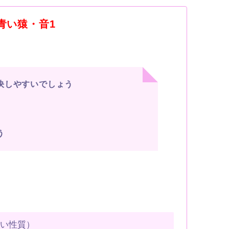
・青い猿・音1
決しやすいでしょう
う
すい性質）