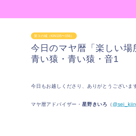
第３の城（KIN105〜156）
今日のマヤ暦「楽しい場所
青い猿・青い猿・音1
今日もお越しくださり、ありがとうございま
マヤ暦アドバイザー・
星野きいろ
（
@sei_kiir