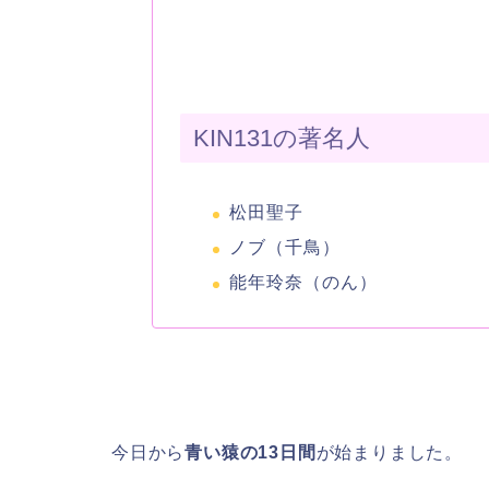
KIN131の著名人
松田聖子
ノブ（千鳥）
能年玲奈（のん）
今日から
青い猿の13日間
が始まりました。