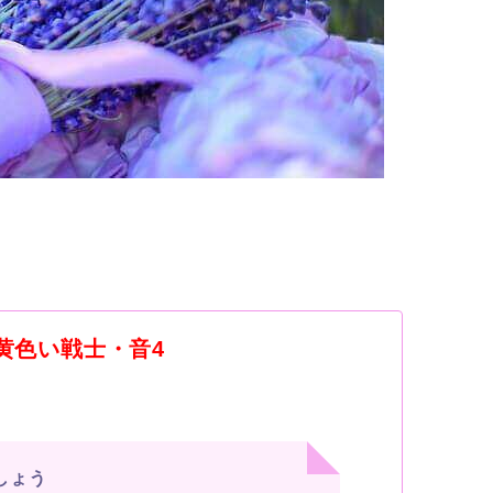
嵐・黄色い戦士・音4
しょう