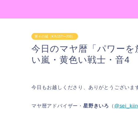
第４の城（KIN157〜208）
今日のマヤ暦「パワーを放
い嵐・黄色い戦士・音4
今日もお越しくださり、ありがとうございま
マヤ暦アドバイザー・
星野きいろ
（
@sei_kiir