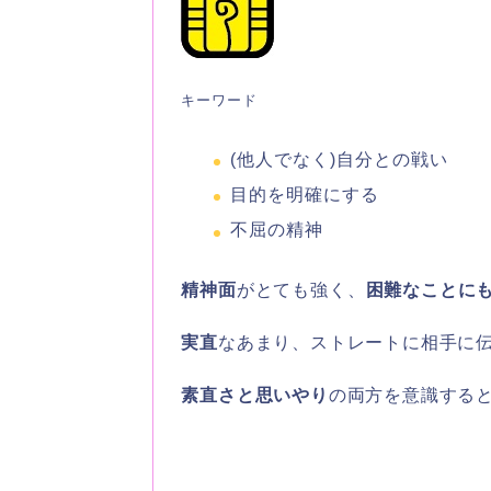
キーワード
(他人でなく)自分との戦い
目的を明確にする
不屈の精神
精神面
がとても強く、
困難なことに
実直
なあまり、ストレートに相手に
素直さと思いやり
の両方を意識する