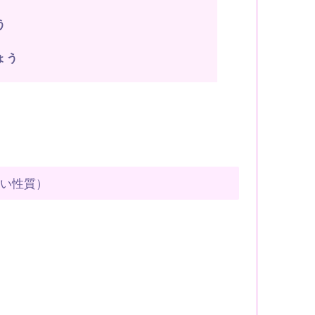
う
ょう
すい性質）