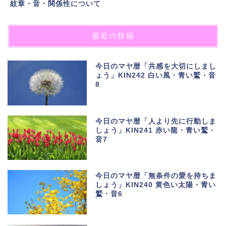
紋章・音・関係性について
最近の投稿
今日のマヤ暦「共感を大切にしまし
ょう」KIN242 白い風・青い鷲・音
8
今日のマヤ暦「人より先に行動しま
しょう」KIN241 赤い龍・青い鷲・
音7
今日のマヤ暦「無条件の愛を持ちま
しょう」KIN240 黄色い太陽・青い
鷲・音6