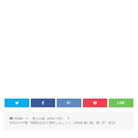
HOME
第１の城（KIN1〜52）
今日のマヤ暦「時間を忘れて熱中しましょう」KIN39 青い嵐・青い手・音13