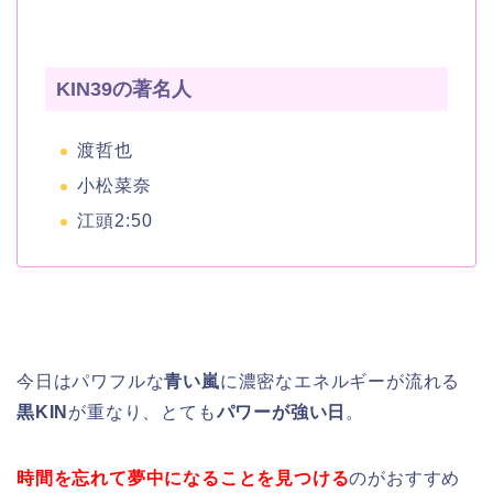
KIN39の著名人
渡哲也
小松菜奈
江頭2:50
今日はパワフルな
青い嵐
に濃密なエネルギーが流れる
黒KIN
が重なり、とても
パワーが強い日
。
時間を忘れて夢中になることを見つける
のがおすすめ