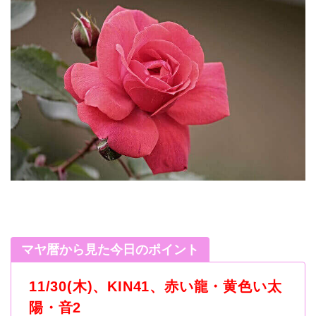
マヤ暦から見た今日のポイント
11/30(木)、KIN41、赤い龍・黄色い太
陽・音2