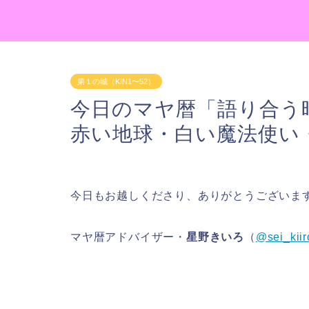
第１の城（KIN1〜52）
今日のマヤ暦「語り合う時
赤い地球・白い魔法使い
今日もお越しくださり、ありがとうございま
マヤ暦アドバイザー・
星野きいろ
（
@sei_kiir