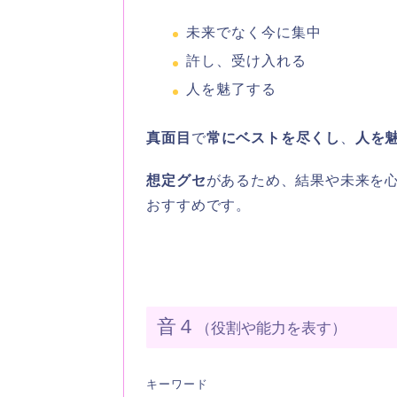
未来でなく今に集中
許し、受け入れる
人を魅了する
真面目
で
常にベストを尽くし
、
人を
想定グセ
があるため、結果や未来を
おすすめです。
音４
（役割や能力を表す）
キーワード