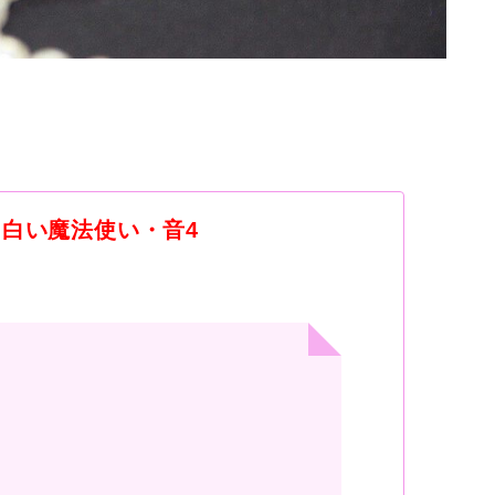
・白い魔法使い・音
4