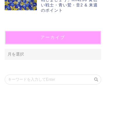
い戦士・青い鷲・音2 & 来週
のポイント
アーカイブ