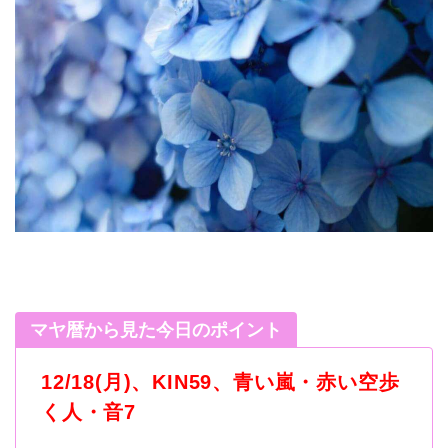
マヤ暦から見た今日のポイント
12/18(月
)
、
KIN59
、青い嵐・赤い空歩
く人・音
7