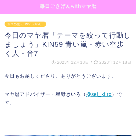
毎日ごきげんwithマヤ暦
第２の城（KIN53〜104）
今日のマヤ暦「テーマを絞って行動し
ましょう」KIN59 青い嵐・赤い空歩
く人・音7
2023年12月18日
/
2023年12月18日
今日もお越しくださり、ありがとうございます。
マヤ暦アドバイザー・
星野きいろ
（
@sei_kiiro
）で
す。