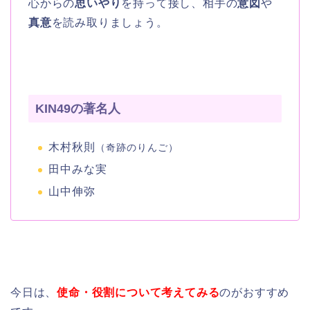
心からの
思いやり
を持って接し、相手の
意図
や
真意
を読み取りましょう。
KIN49の著名人
木村秋則
（奇跡のりんご）
田中みな実
山中伸弥
今日は、
使命・役割について考えてみる
のがおすすめ