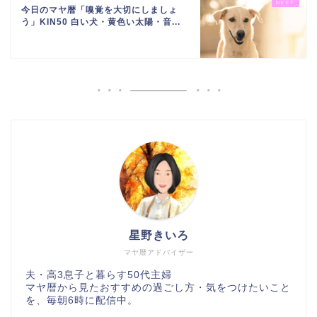
今日のマヤ暦「嗅覚を大切にしましょ
う」KIN50 白い犬・黄色い太陽・音...
星野きいろ
マヤ暦アドバイザー
夫・高3息子と暮らす50代主婦
マヤ暦から見たおすすめの過ごし方・気をつけたいこと
を、毎朝6時に配信中。