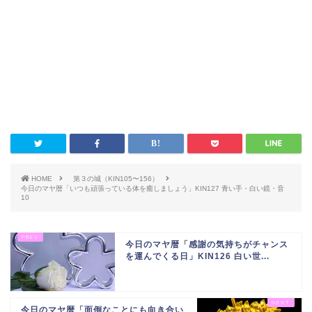
HOME
第３の城（KIN105〜156）
今日のマヤ暦「いつも頑張っている体を癒しましょう」KIN127 青い手・白い鏡・音
10
今日のマヤ暦「感謝の気持ちがチャンス
を運んでくる日」KIN126 白い世...
今日のマヤ暦「面倒なことにも向き合い