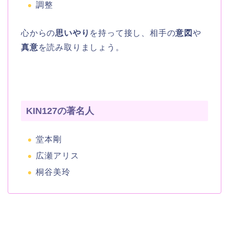
調整
心からの
思いやり
を持って接し、相手の
意図
や
真意
を読み取りましょう。
KIN127の著名人
堂本剛
広瀬アリス
桐谷美玲