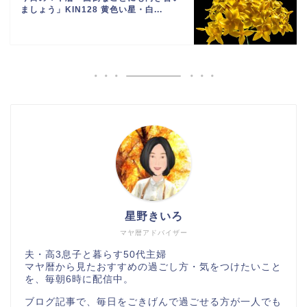
ましょう」KIN128 黄色い星・白...
星野きいろ
マヤ暦アドバイザー
夫・高3息子と暮らす50代主婦
マヤ暦から見たおすすめの過ごし方・気をつけたいこと
を、毎朝6時に配信中。
ブログ記事で、毎日をごきげんで過ごせる方が一人でも