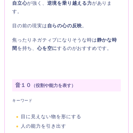
自立心
が強く、
逆境を乗り越える力
がありま
す。
目の前の現実は
自らの心の反映
。
焦ったりネガティブになりそうな時は
静かな時
間
を持ち、
心を空に
するのがおすすめです。
音１０
（役割や能力を表す）
キーワード
目に見えない物を形にする
人の能力を引き出す