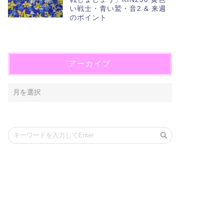
い戦士・青い鷲・音2 & 来週
のポイント
アーカイブ