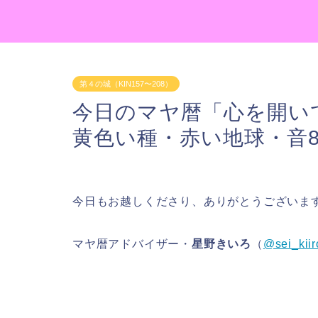
第４の城（KIN157〜208）
今日のマヤ暦「心を開いて
黄色い種・赤い地球・音8
今日もお越しくださり、ありがとうございま
マヤ暦アドバイザー・
星野きいろ
（
@sei_kiir