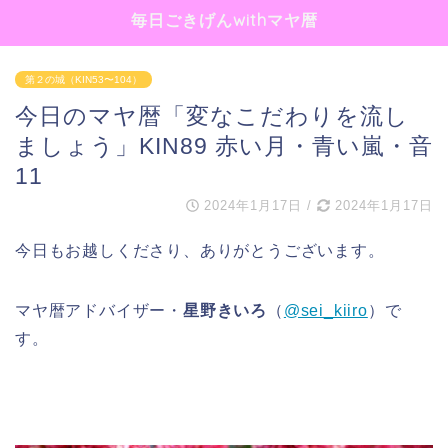
毎日ごきげんwithマヤ暦
第２の城（KIN53〜104）
今日のマヤ暦「変なこだわりを流し
ましょう」KIN89 赤い月・青い嵐・音
11
2024年1月17日
/
2024年1月17日
今日もお越しくださり、ありがとうございます。
マヤ暦アドバイザー・
星野きいろ
（
@sei_kiiro
）で
す。