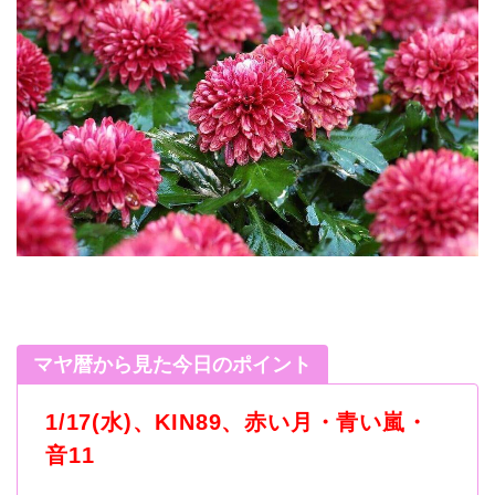
マヤ暦から見た今日のポイント
1/17(水)、KIN89、赤い月・青い嵐・
音11