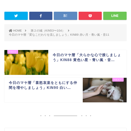
HOME
第２の城（KIN53〜104）
今日のマヤ暦「変なこだわりを流しましょう」KIN89 赤い月・青い嵐・音11
今日のマヤ暦「大らかな心で接しましょ
う」KIN88 黄色い星・青い嵐・音...
今日のマヤ暦「喜怒哀楽をともにする仲
間を増やしましょう」KIN90 白い...