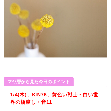
マヤ暦から見た今日のポイント
1/4(木)、KIN76、黄色い戦士・白い世
界の橋渡し・音11