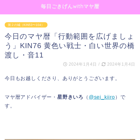
毎日ごきげんwithマヤ暦
第２の城（KIN53〜104）
今日のマヤ暦「行動範囲を広げましょ
う」KIN76 黄色い戦士・白い世界の橋
渡し・音11
2024年1月4日
/
2024年1月4日
今日もお越しくださり、ありがとうございます。
マヤ暦アドバイザー・
星野きいろ
（
@sei_kiiro
）で
す。