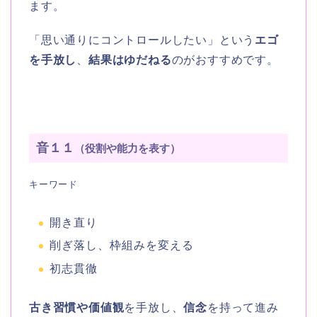
ます。
「思い通りにコントロールしたい」という
エゴ
を手放し
、
結果はゆだねる
のがおすすめです。
音１１
（役割や能力を表す）
キーワード
開き直り
削ぎ落し、枠組みを変える
初志貫徹
古き習慣や価値観
を手放し、
信念
を持って進み