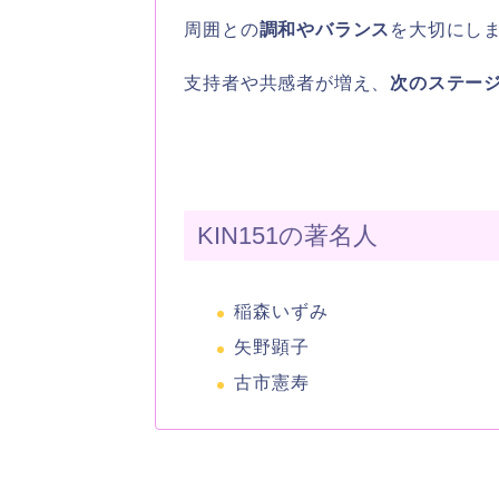
周囲との
調和やバランス
を大切にし
支持者や共感者が増え、
次のステー
KIN151の著名人
稲森いずみ
矢野顕子
古市憲寿