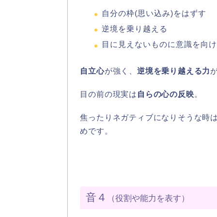
自分の枠(思い込み)をはずす
逆境を乗り越える
目に見えないものに意識を向
自立心
が強く、
逆境を乗り越える力
目の前の現実は
自らの心の反映
。
焦ったりネガティブになりそうな時
めです。
音４
（役割や能力を表す）