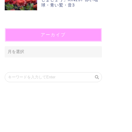
球・青い鷲・音3
アーカイブ