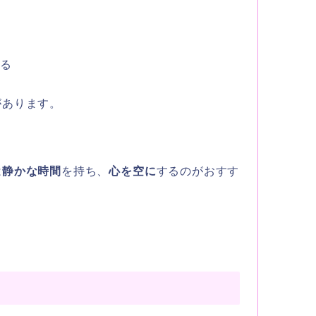
ける
があります。
は
静かな時間
を持ち、
心を空に
するのがおすす