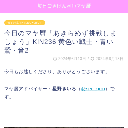
毎日ごきげんwithマヤ暦
第５の城（KIN209〜260）
今日のマヤ暦「あきらめず挑戦しま
しょう」KIN236 黄色い戦士・青い
鷲・音2
2024年6月13日
/
2024年6月13日
今日もお越しくださり、ありがとうございます。
マヤ暦アドバイザー・
星野きいろ
（
@sei_kiiro
）で
す。