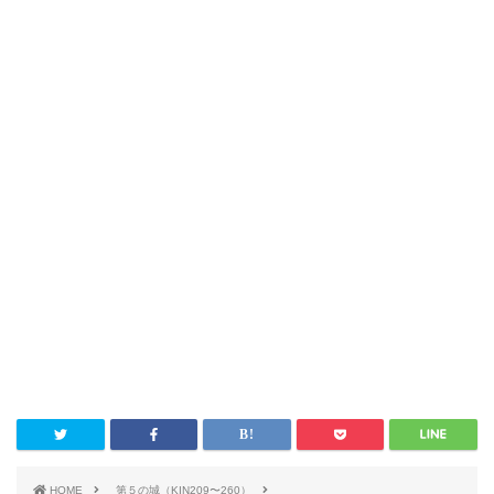
HOME
第５の城（KIN209〜260）