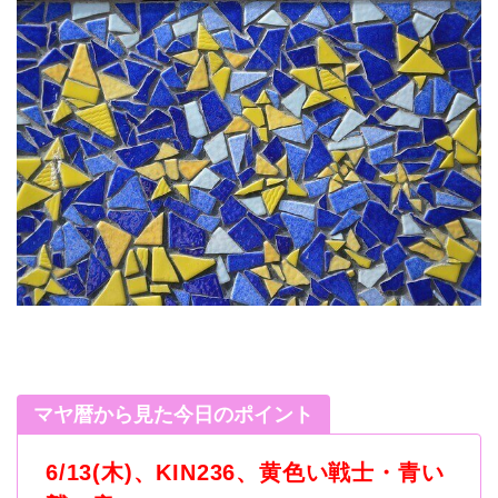
マヤ暦から見た今日のポイント
6/13(木
)
、
KIN236
、黄色い戦士・青い