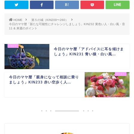
HOME
第５の城（KIN209〜260）
今日のマヤ暦「新たな可能性にチャレンジしましょう」KIN232 黄色い人・白い風・音
11 & 来週のポイント
今日のマヤ暦「アドバイスに耳を傾けま
しょう」KIN231 青い猿・白い風...
今日のマヤ暦「親身になって相談に乗り
ましょう」KIN233 赤い空歩く人...