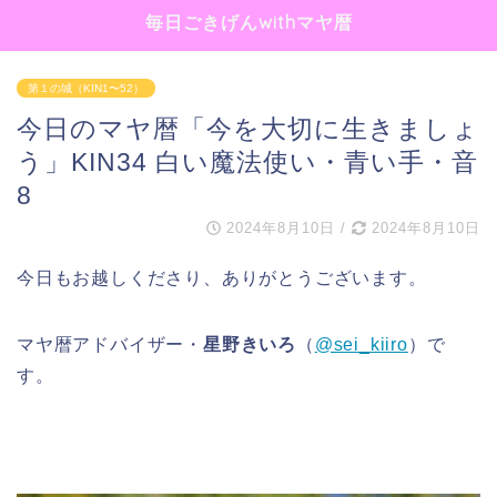
毎日ごきげんwithマヤ暦
第１の城（KIN1〜52）
今日のマヤ暦「今を大切に生きましょ
う」KIN34 白い魔法使い・青い手・音
8
2024年8月10日
/
2024年8月10日
今日もお越しくださり、ありがとうございます。
マヤ暦アドバイザー・
星野きいろ
（
@sei_kiiro
）で
す。