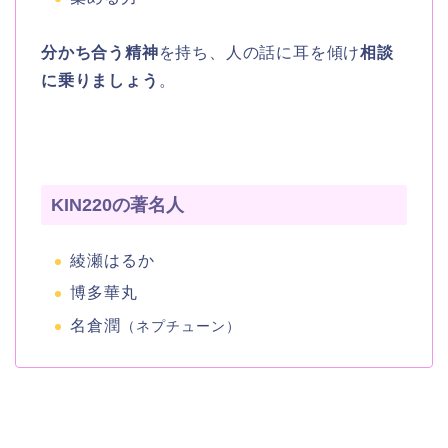
分かち合う精神
を持ち、人の話に耳を傾け
相談
に乗りましょう
。
KIN220の著名人
綾瀬はるか
博多華丸
名倉潤
（ネプチューン）