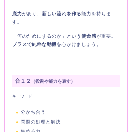
底力
があり、
新しい流れを作る
能力を持ちま
す。
「何のためにするのか」という
使命感
が重要。
プラスで純粋な動機
を心がけましょう。
音１２
（役割や能力を表す）
キーワード
分かち合う
問題の処理と解決
集める力