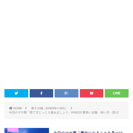
HOME
第５の城（KIN209〜260）
今日のマヤ暦「慌てずじっくり進みましょう」KIN220 黄色い太陽・赤い月・音12