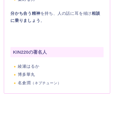
分かち合う精神
を持ち、人の話に耳を傾け
相談
に乗りましょう
。
KIN220の著名人
綾瀬はるか
博多華丸
名倉潤
（ネプチューン）