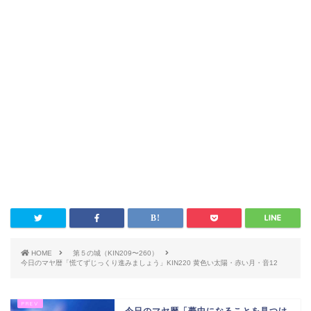
HOME
第５の城（KIN209〜260）
今日のマヤ暦「慌てずじっくり進みましょう」KIN220 黄色い太陽・赤い月・音12