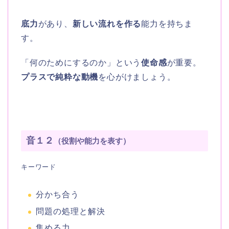
底力
があり、
新しい流れを作る
能力を持ちま
す。
「何のためにするのか」という
使命感
が重要。
プラスで純粋な動機
を心がけましょう。
音１２
（役割や能力を表す）
キーワード
分かち合う
問題の処理と解決
集める力