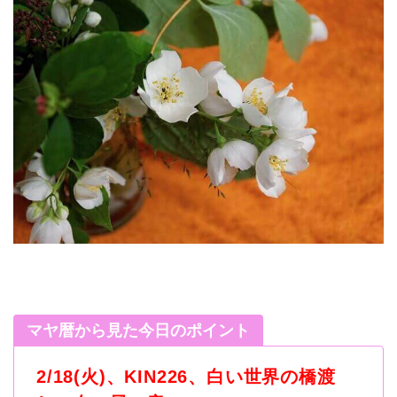
マヤ暦から見た今日のポイント
2/18(火
)
、
KIN226
、白い世界の橋渡