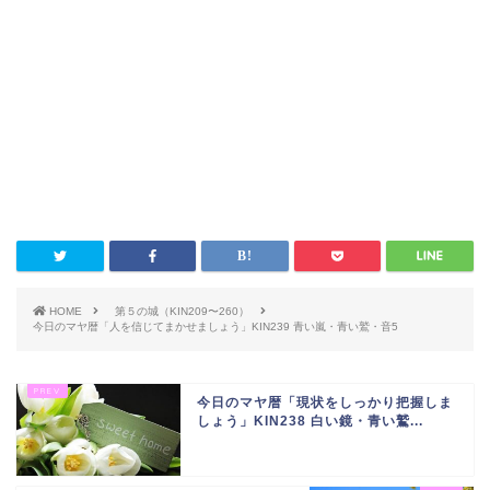
HOME
第５の城（KIN209〜260）
今日のマヤ暦「人を信じてまかせましょう」KIN239 青い嵐・青い鷲・音5
今日のマヤ暦「現状をしっかり把握しま
しょう」KIN238 白い鏡・青い鷲...