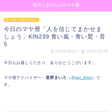
毎日ごきげんwithマヤ暦
第５の城（KIN209〜260）
今日のマヤ暦「人を信じてまかせま
しょう」KIN239 青い嵐・青い鷲・音
5
2025年3月3日
/
2025年3月3日
今日もお越しくださり、ありがとうございます。
マヤ暦アドバイザー・
星野きいろ
（
@sei_kiiro
）で
す。