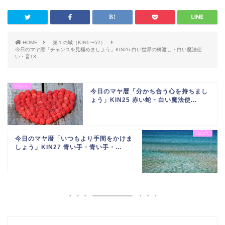
HOME
第１の城（KIN1〜52）
今日のマヤ暦「チャンスを見極めましょう」KIN26 白い世界の橋渡し・白い魔法使
い・音13
今日のマヤ暦「分かち合う心を持ちまし
ょう」KIN25 赤い蛇・白い魔法使...
今日のマヤ暦「いつもより手間をかけま
しょう」KIN27 青い手・青い手・...