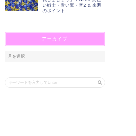
い戦士・青い鷲・音2 & 来週
のポイント
アーカイブ