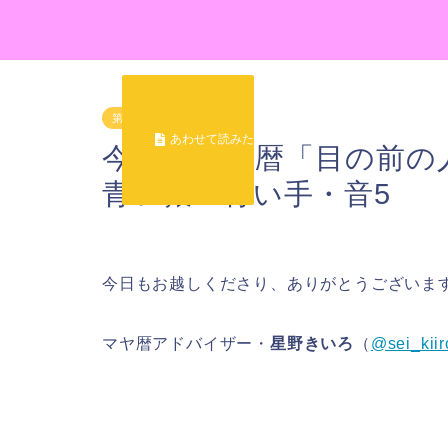
第１の城（KIN1〜52）
今日のマヤ暦「目の前の人
青い猿・青い手・音5
今日もお越しくださり、ありがとうございま
マヤ暦アドバイザー・
星野きいろ
（
@sei_kiir