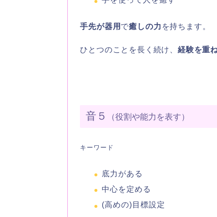
手先が器用
で
癒しの力
を持ちます。
ひとつのことを長く続け、
経験を重
音５
（役割や能力を表す）
キーワード
底力がある
中心を定める
(高めの)目標設定