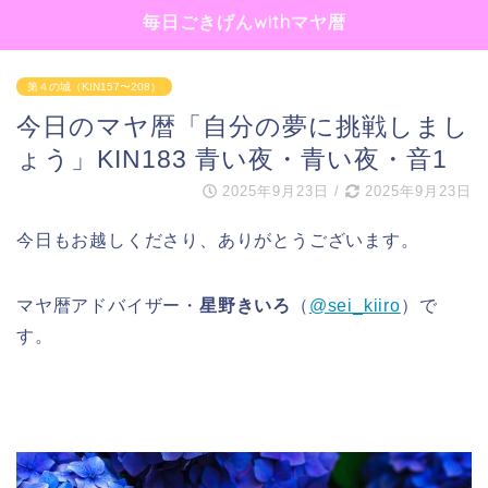
毎日ごきげんwithマヤ暦
第４の城（KIN157〜208）
今日のマヤ暦「自分の夢に挑戦しまし
ょう」KIN183 青い夜・青い夜・音1
2025年9月23日
/
2025年9月23日
今日もお越しくださり、ありがとうございます。
マヤ暦アドバイザー・
星野きいろ
（
@sei_kiiro
）で
す。