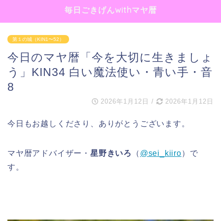
毎日ごきげんwithマヤ暦
第１の城（KIN1〜52）
今日のマヤ暦「今を大切に生きましょ
う」KIN34 白い魔法使い・青い手・音
8
2026年1月12日
/
2026年1月12日
今日もお越しくださり、ありがとうございます。
マヤ暦アドバイザー・
星野きいろ
（
@sei_kiiro
）で
す。