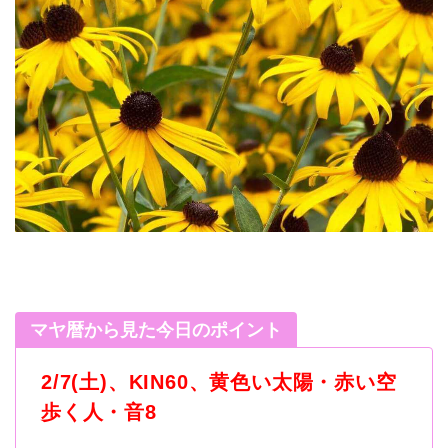
マヤ暦から見た今日のポイント
2/7(土
)
、
KIN60
、黄色い太陽・赤い空
歩く人・音
8