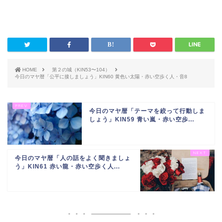
HOME
第２の城（KIN53〜104）
今日のマヤ暦「公平に接しましょう」KIN60 黄色い太陽・赤い空歩く人・音8
今日のマヤ暦「テーマを絞って行動しま
しょう」KIN59 青い嵐・赤い空歩...
今日のマヤ暦「人の話をよく聞きましょ
う」KIN61 赤い龍・赤い空歩く人...