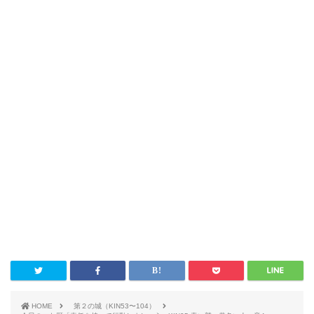
HOME
第２の城（KIN53〜104）